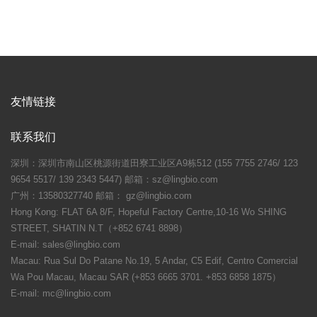
友情链接
联系我们
深圳：深圳市南山区桃源街道田寮工业区A9栋512 (155 7755 2746/ 123
9654 5517/ 139 2343 5447) 邮箱：sz@lingbio.com
广州：13580327740 邮箱： gz@lingbio.com
Hong Kong: FLAT 6A 8/F, Hopeful Factory Centre,10-16 Wo SHING
STREET, SHATIN N.T（+852 6741 8898）
E-mail: sales@lingbio.com
Macau: Rua Sul Do Patane No.19, 5 Andar, C5 Edif, Centro Comercial
Wa Pou Macau, Macau SAR (+853 6665 3701. +853 6858 1875）
E-mail: mc@lingbio.com