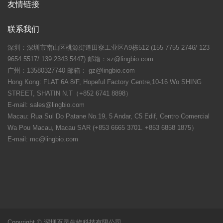
友情链接
联系我们
深圳：深圳市南山区桃源街道田寮工业区A9栋512 (155 7755 2746/ 123
9654 5517/ 139 2343 5447) 邮箱：sz@lingbio.com
广州：13580327740 邮箱： gz@lingbio.com
Hong Kong: FLAT 6A 8/F, Hopeful Factory Centre,10-16 Wo SHING
STREET, SHATIN N.T（+852 6741 8898）
E-mail: sales@lingbio.com
Macau: Rua Sul Do Patane No.19, 5 Andar, C5 Edif, Centro Comercial
Wa Pou Macau, Macau SAR (+853 6665 3701. +853 6858 1875）
E-mail: mc@lingbio.com
Copyright © 深圳百灵生物科技有限公司